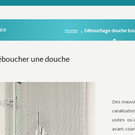
ée
Home
Débouchage douche bo
boucher une douche
Des mauva
canalisati
usées ou e
avant-cour