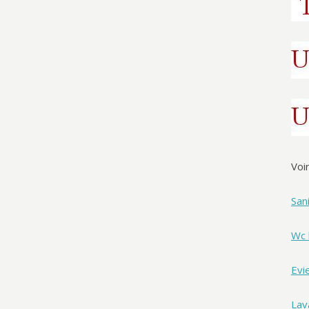
Voi
San
Wc 
Evi
Lav