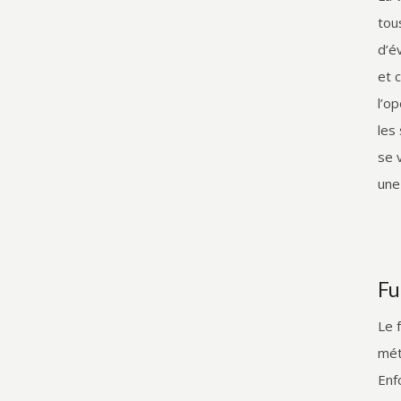
tou
d’é
et 
l’o
les
se 
une
Fu
Le 
mét
Enf