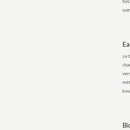
foi
soi
Ea
Le 
cha
ver
mét
bou
Bi