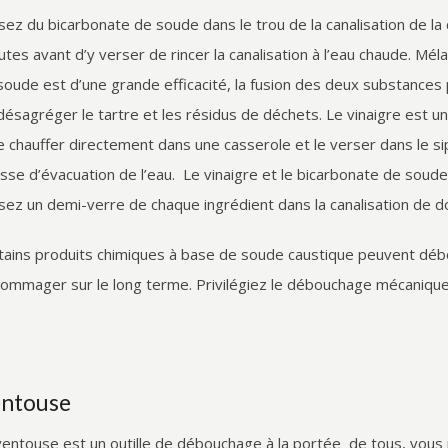
sez du bicarbonate de soude dans le trou de la canalisation de l
utes avant d’y verser de rincer la canalisation à l’eau chaude. Mél
soude est d’une grande efficacité, la fusion des deux substances
désagréger le tartre et les résidus de déchets. Le vinaigre est un
re chauffer directement dans une casserole et le verser dans le sip
esse d’évacuation de l’eau. Le vinaigre et le bicarbonate de soud
sez un demi-verre de chaque ingrédient dans la canalisation de 
tains produits chimiques à base de soude caustique peuvent débo
ommager sur le long terme. Privilégiez le débouchage mécanique 
ntouse
ventouse est un outille de débouchage à la portée de tous, vous