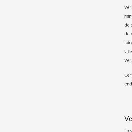
Ver
min
de 
de 
fai
vit
Ver
Cer
end
Ve
La 