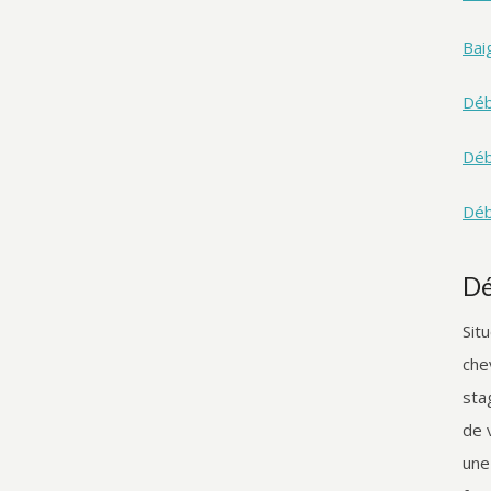
Bai
Déb
Déb
Déb
Dé
Sit
che
sta
de 
une