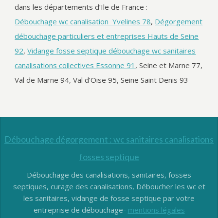
dans les départements d’Ile de France :
Débouchage wc canalisation Yvelines 78
,
Dégorgement
débouchage particuliers et entreprises Hauts de Seine
92
,
Vidange fosse septique débouchage wc sanitaires
canalisations collectives Essonne 91
, Seine et Marne 77,
Val de Marne 94, Val d’Oise 95, Seine Saint Denis 93
Débouchage dégorgement : wc sanitaires canalisations
fosses septique
Débouchage des canalisations, sanitaires, fosses
septiques, curage des canalisations, Déboucher les wc et
les sanitaires, vidange de fosse septique par votre
entreprise de débouchage-
mentions légales